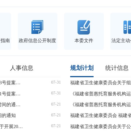
开指南
政府信息公开制度
本委文件
法定主动
人事信息
规划计划
统计信息
07-31
福建省卫生健康委员会关于省政协十三届四次会议第20262203号提案的答复
建牌硬聚氯乙烯(PVC-U)给水管
07-31
福建省卫生健康委员会关于省政协十三届四次会议第20262271号提案的答复
天苏牌球墨铸铁管件（内涂环氧树
07-21
《关于延长2022—2024年出生婴幼儿首次育儿补贴申请截止时间的通知》政策解读
福建省2026年第二季度城市饮用
《福建省普惠托育服务机构
07-21
间的通知
福建省2026年6月法定报告传染病
07-21
福建省卫生健康委员会 共青团福建省委 福建省学生联合会关于开展2026年福建省大学生暑期“三下乡”社会实践“红小医”专项活动的通知
闽山牌球墨铸铁管件（内涂环氧树