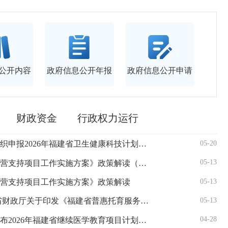
公开内容
政府信息公开年报
政府信息公开申请
财政资金
行政权力运行
08-04
05-20
材涉水产品许可公示
福建省卫生健康委员会关于组织申报2026年福建省卫生健康科技计划项目的通知
建牌硬
福
07-31
05-13
脂）涉水产品许可公示
《福建省普惠托育服务机构运营支持项目工作实施方案》政策解读（图文版）
天苏牌
福
07-30
05-13
水用户水龙头水质监测结果
运营支持项目工作实施方案》政策解读
闽山牌
福
07-29
05-13
疫情
福建省卫生健康委员会 福建省财政厅关于印发《福建省普惠托育服务机构运营支持项目工作实施方案》的通知
福
07-28
04-28
脂）等3件涉水产品许可公示
福建省卫生健康委员会关于公布2026年福建省继续医学教育项目计划的通知
锌泉牌
福