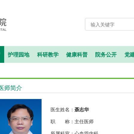
绍
护理园地
科研教学
健康科普
院务公开
党
医师简介
医生姓名：
聂志华
职 称：主任医师
所属科室：心血管内科