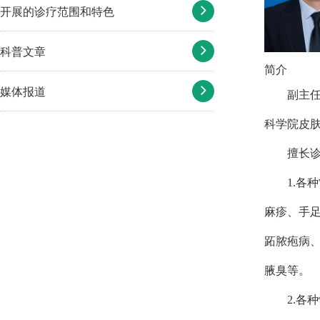
开展的诊疗范围和特色
科普文章
简介
媒体报道
副主
科学院皮
擅长
1.各
麻疹、手
跖脓疱病
腋臭等。
2.
各种