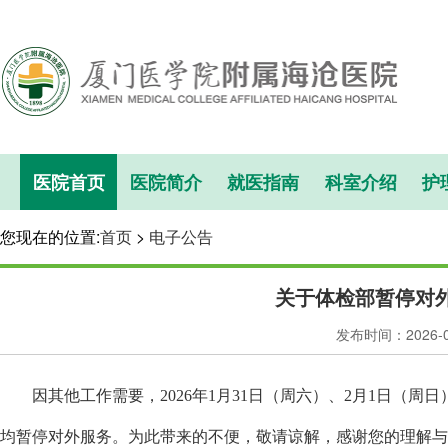
医院首页
医院简介
就医指南
科室介绍
护
您现在的位置:
首页
>
电子公告
关于体检部暂停对
发布时间：2026-
因
其他
工作需要，
202
6
年
1月31日（周六）、2
月
1
日（周
日
均
暂停对外服务。
为此带来的不便，敬请谅解，感谢您的理解与