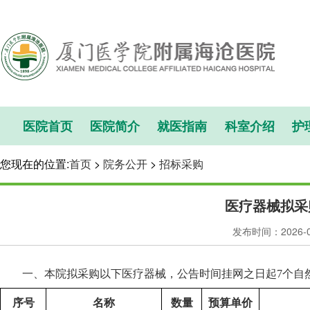
医院首页
医院简介
就医指南
科室介绍
护
您现在的位置:
首页
>
院务公开
>
招标采购
医疗器械拟采
发布时间：2026-
一、
本院拟
采购
以下
医疗器械
，公告
时间挂网之日起
7个自
序号
名称
数量
预算单价