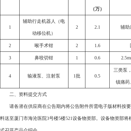
（万）
辅助行走机器人（电
1
2
2.1
辅助
动移位机）
2
喉手术钳
2
1.6
3
鼻咬切钳
1
0.6
2.
三类泵
4
输液泵、注射泵
1批
0.5
镇痛药
二、
资料提交
方式
请各潜在供应商在公告期内将公告附件所需电子版材料按要
料
送至厦门市海沧医院
3号楼5楼521设备
物资部
。设备物资部将
式
召开产品介绍会
。