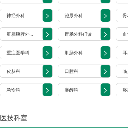
>
>
神经外科
泌尿外科
骨
>
>
肝胆胰脾外...
胃肠外科门诊
血
>
>
重症医学科
肛肠外科
耳
>
>
皮肤科
口腔科
临
>
>
急诊科
麻醉科
疼
医技科室