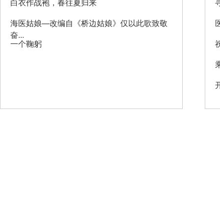
白衣作战袍，春往夏归来
海医姑娘—改编自《桥边姑娘》仅以此歌致敬
奋...
一个鞠躬